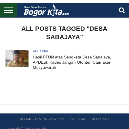
HOME
BOGOR
REGIONAL
NASIONAL
PENDIDIKAN
WISATA
OLAHRAGA
LAPORAN
PROFIL
ALL POSTS TAGGED "DESA
UTAMA
SABAJAYA"
REGIONAL
Hasil PTUN atas Sengketa Desa Sabajaya,
APDESI: Kades Jangan Otoriter, Utamakan
Musyawarah
REDAKSI BOGOR-KITA.COM
SITEMAP
PEDOMAN
Copyright © 2010 Bogor-kita