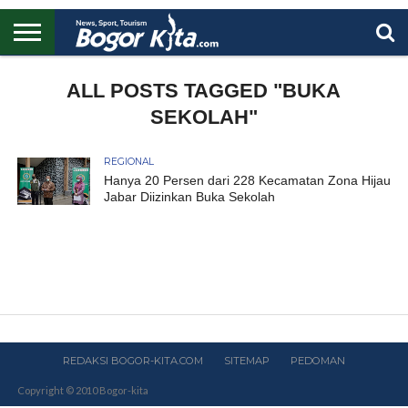
HOME
BOGOR
REGIONAL
NASIONAL
PENDIDIKAN
WISATA
OLAHRAGA
LAPORAN
PROFIL
ALL POSTS TAGGED "BUKA
UTAMA
SEKOLAH"
REGIONAL
Hanya 20 Persen dari 228 Kecamatan Zona Hijau
Jabar Diizinkan Buka Sekolah
REDAKSI BOGOR-KITA.COM
SITEMAP
PEDOMAN
Copyright © 2010 Bogor-kita