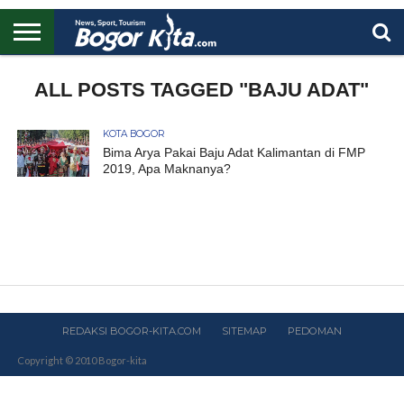
HOME
BOGOR
REGIONAL
NASIONAL
PENDIDIKAN
WISATA
OLAHRAGA
LAPORAN
PROFIL
ALL POSTS TAGGED "BAJU ADAT"
UTAMA
KOTA BOGOR
Bima Arya Pakai Baju Adat Kalimantan di FMP
2019, Apa Maknanya?
REDAKSI BOGOR-KITA.COM
SITEMAP
PEDOMAN
Copyright © 2010 Bogor-kita