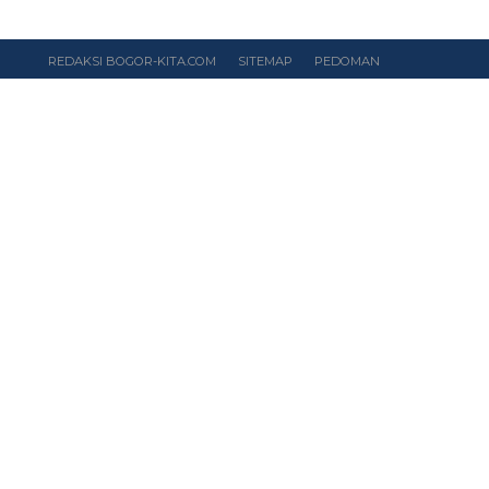
REDAKSI BOGOR-KITA.COM
SITEMAP
PEDOMAN