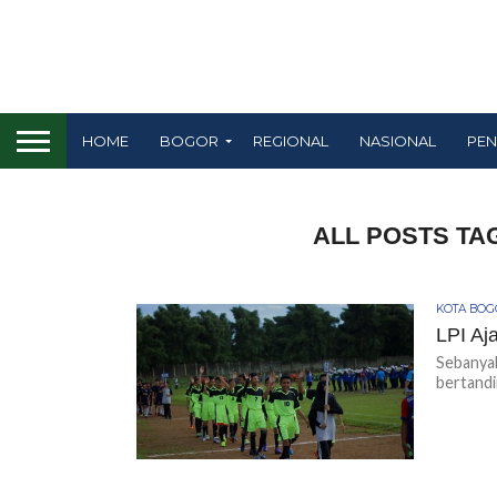
HOME
BOGOR
REGIONAL
NASIONAL
PEN
ALL POSTS TA
KOTA BO
LPI Aj
Sebanyak
bertandi