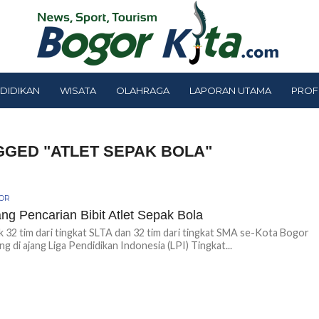
DIDIKAN
WISATA
OLAHRAGA
LAPORAN UTAMA
PROF
GGED "ATLET SEPAK BOLA"
GOR
ang Pencarian Bibit Atlet Sepak Bola
 32 tim dari tingkat SLTA dan 32 tim dari tingkat SMA se-Kota Bogor
ng di ajang Liga Pendidikan Indonesia (LPI) Tingkat...