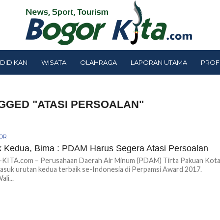
DIDIKAN
WISATA
OLAHRAGA
LAPORAN UTAMA
PROF
GGED "ATASI PERSOALAN"
GOR
k Kedua, Bima : PDAM Harus Segera Atasi Persoalan
ITA.com – Perusahaan Daerah Air Minum (PDAM) Tirta Pakuan Kot
suk urutan kedua terbaik se-Indonesia di Perpamsi Award 2017.
li...