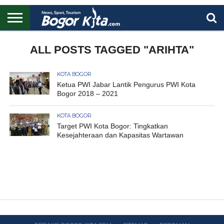
HOME
BOGOR
REGIONAL
NASIONAL
PENDIDIKAN
WISATA
OLAHRAGA
LAPORAN
PROFIL
ALL POSTS TAGGED "ARIHTA"
UTAMA
KOTA BOGOR
Ketua PWI Jabar Lantik Pengurus PWI Kota
Bogor 2018 – 2021
KOTA BOGOR
Target PWI Kota Bogor: Tingkatkan
Kesejahteraan dan Kapasitas Wartawan