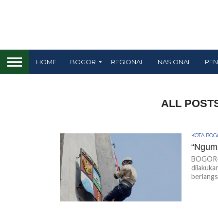
HOME
BOGOR
REGIONAL
NASIONAL
PEN
ALL POSTS
KOTA BO
“Ngumb
BOGOR-K
dilakuka
berlangs