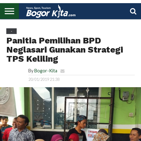
HOME
BOGOR
REGIONAL
NASIONAL
PENDIDIKAN
WISATA
OLAHRAGA
LAPORAN
PROFIL
UTAMA
-
Panitia Pemilihan BPD
Neglasari Gunakan Strategi
TPS Keliling
By
Bogor-Kita
20/01/2019 21:38