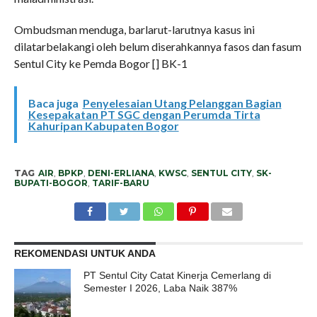
Ombudsman menduga, barlarut-larutnya kasus ini
dilatarbelakangi oleh belum diserahkannya fasos dan fasum
Sentul City ke Pemda Bogor [] BK-1
Baca juga
Penyelesaian Utang Pelanggan Bagian
Kesepakatan PT SGC dengan Perumda Tirta
Kahuripan Kabupaten Bogor
TAG
AIR
,
BPKP
,
DENI-ERLIANA
,
KWSC
,
SENTUL CITY
,
SK-
BUPATI-BOGOR
,
TARIF-BARU
REKOMENDASI UNTUK ANDA
PT Sentul City Catat Kinerja Cemerlang di
Semester I 2026, Laba Naik 387%