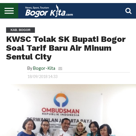
HOME
BOGOR
REGIONAL
NASIONAL
PENDIDIKAN
WISATA
OLAHRAGA
LAPORAN
PROFIL
UTAMA
KAB. BOGOR
KWSC Tolak SK Bupati Bogor
Soal Tarif Baru Air Minum
Sentul City
By
Bogor-Kita
18/09/2018 14:33