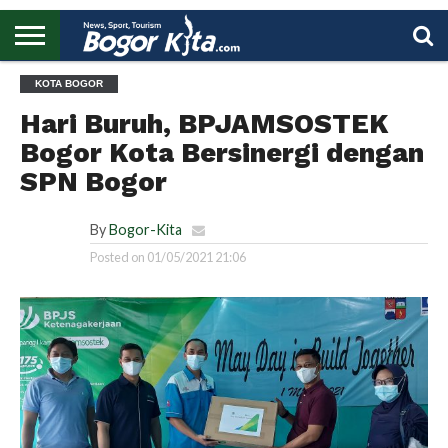
HOME
KOTA BOGOR
BOGOR
REGIONAL
NASIONAL
PENDIDIKAN
WISATA
OLAHRAGA
LAPORAN
PROFIL
UTAMA
Hari Buruh, BPJAMSOSTEK
Bogor Kota Bersinergi dengan
SPN Bogor
By
Bogor-Kita
Posted on
01/05/2021 21:06