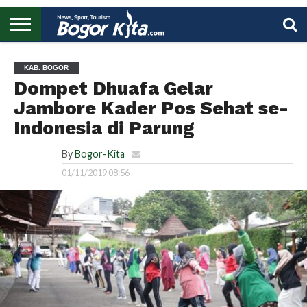
HOME
BOGOR
REGIONAL
NASIONAL
PENDIDIKAN
WISATA
OLAHRAGA
LAPORAN
PROFIL
UTAMA
KAB. BOGOR
Dompet Dhuafa Gelar
Jambore Kader Pos Sehat se-
Indonesia di Parung
By
Bogor-Kita
01/11/2019 08:56